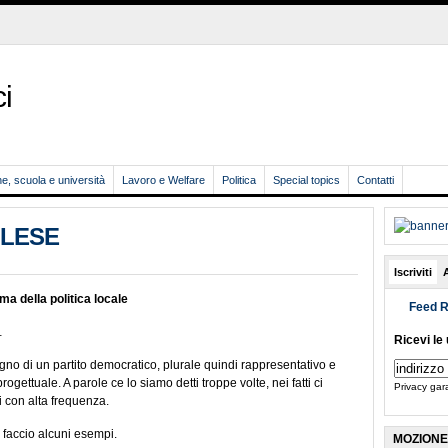
i
, scuola e università
Lavoro e Welfare
Politica
Special topics
Contatti
OLESE
Iscriviti
ma della politica locale
Feed 
…
Ricevi le 
no di un partito democratico, plurale quindi rappresentativo e
ogettuale. A parole ce lo siamo detti troppe volte, nei fatti ci
Privacy gar
i con alta frequenza.
 faccio alcuni esempi.
MOZIONE 