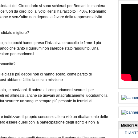
i sindaci del Circondario si sono schierati per Bersani in maniera
e fuori da coro, poi al voto Renzi ha raccolto il 40%. Riteniamo
ione e senz’altro non depone a favore della rappresentatività
ndidato migliore?
to, solo pochi hanno preso l’iniziativa e raccolto le firme. I più
ando che tanto il quorum non sarebbe stato raggiunto. Una
otare per esprimersi.
comunità?
e le classi più deboli non ci hanno scelto, come partito di
sì abbiamo fallito la nostra missione.
to, le posizioni di potere e i comportamenti scorretti per
fedeli ed allineate, anche se giovani anagraficamente, uccidiamo la
i far scorrere un sangue sempre più pesante in termini di
e e indirizzare il proprio consenso allora vi è un ribaltamento delle
o essere quelli con la partecipazione degli iscritti e non a
Migliori Ar
DI ANT