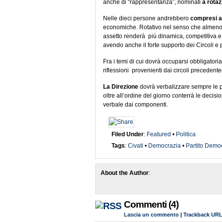
anche di “rappresentanza”, nominati
a rotaz
Nelle dieci persone andrebbero
compresi al
economiche. Rotativo nel senso che almeno 
assetto renderà più dinamica, competitiva e p
avendo anche il forte supporto dei Circoli e 
Fra i temi di cui dovrà occuparsi obbligator
riflessioni provenienti dai circoli precedent
La Direzione
dovrà verbalizzare sempre le pr
oltre all’ordine del giorno conterrà le decis
verbale dai componenti.
Filed Under
:
Featured
•
Politica
Tags
:
Civati
•
Democrazia
•
Partito Democ
About the Author
:
Commenti (4)
Lascia un commento
|
Trackback UR