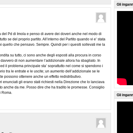
Gli ingann
 del Pd di Imola e penso di avere dei doveri anche nel modo di
tto se del proprio partito. All’interno del Partito quando vi e’ stata
 quello che pensavo. Sempre. Quindi per i quesiti sollevati me la
ita su tutto, ci sono anche degli esposti alla procura in corso
vvero di non aumentare l’addizionale allora ha sbagliato. In
d il problema principale sta’ soprattutto nel come si spendono i
brio tra le entrate e le uscite; un aumento dell’addizionale se le
te possono ottenere anche un effetto redistributivo.
i enunciati gli erano stati richiesti nella Direzione che lo lanciava
 anche da me. Posso dire che ha tradito le promesse. Consiglio
di Roma.
Gli ingann