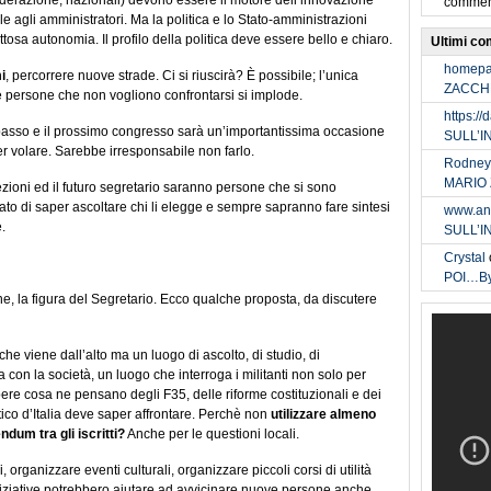
 federazione, nazionali) devono essere il motore dell’innovazione
commen
le agli amministratori. Ma la politica e lo Stato-amministrazioni
osa autonomia. Il profilo della politica deve essere bello e chiaro.
Ultimi c
homep
i
, percorrere nuove strade. Ci si riuscirà? È possibile; l’unica
ZACCH
te persone che non vogliono confrontarsi si implode.
https:/
basso e il prossimo congresso sarà un’importantissima occasione
SULL’
er volare. Sarebbe irresponsabile non farlo.
Rodney
MARIO
rezioni ed il futuro segretario saranno persone che si sono
ato di saper ascoltare chi li elegge e sempre sapranno fare sintesi
www.ann
.
SULL’
Crystal
POI…B
one, la figura del Segretario. Ecco qualche proposta, da discutere
e viene dall’alto ma un luogo di ascolto, di studio, di
a con la società, un luogo che interroga i militanti non solo per
pere cosa ne pensano degli F35, delle riforme costituzionali e dei
tico d’Italia deve saper affrontare. Perchè non
utilizzare almeno
ndum tra gli iscritti?
Anche per le questioni locali.
, organizzare eventi culturali, organizzare piccoli corsi di utilità
niziative potrebbero aiutare ad avvicinare nuove persone anche