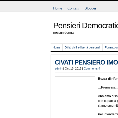
Home
Contatti
Blogger
Pensieri Democratic
nessun dorma
Home
Diritti civili e libertà personali
Formazione
CIVATI PENSIERO IM
admin
| Oct 13, 2013 |
Comments 4
Bozza di rifor
…Premessa
Abbiamo bisog
con capacità pr
siamo smentit
Per intenderci