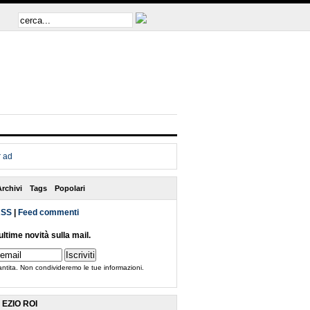
Archivi
Tags
Popolari
RSS
|
Feed commenti
ultime novità sulla mail.
antita. Non condivideremo le tue informazioni.
EZIO ROI