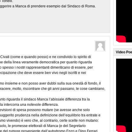
 Tonelli.
 suggerire a Manca di prendere esempio dal Sindaco di Roma.
Video Poe
 Civati (come e quando posso) e ne condivido lo spirito di
ione della linea veramente democratica per quanto riguarda
ppo spesso i nostri rappresentanti dimenticano di essere, per
tecipazione che deve essere ben vivo negli iscritti e nei
o insieme e non posso aver dubbi sulla sua onestà di fondo, il
iacere, molto, riscontrare che gli anni passano, le cose cambiano,
nto riguarda il sindaco Manca l’abissale differenza tra la
la intercorra una notevole differenza.
revisioni di spesa possono mutare (se avesse anche solo
 suggerito prudenza nella definizione dell’equilibrio tra entrate e
iamo vivendo) è vero che, al contrario, certe scelte non mutano:
solo, le promesse elettorali di Manca (e del Segretario
ne del rumore proveniente dall’autodromo Enzo e Dino Ferrari.