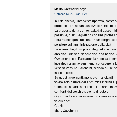
Mario Zaccherini
says:
October 13, 2013 at 11:27
In tutta onestà, l’intervento riportato, sorpre
proposte e l’assoluta assenza di richieste di 
La proposta della democrazia dal basso, l’id
possibile, di un Segretario con una professi
Perà manca qualche cosa: in un congresso ter
pensiero sull’amministrazione della città.
Se è vero che, il più possibile, partito ed a
abbiano il diritto di sapere che idea hanno i
Ovviamente con Raccagna la risposta è immed
luce degli ultimi avvenimenti, conoscere la l
Vendita Vassura-Baroncini, scandalo Psc, 
tasse ecc ecc.
Su questi argomenti, molto vicini ai cittadi
volete solo parlare della “chimica interna al 
Ultima cosa: tantissimi imolesi un anno fa a
confronti del vecchio sistema di potere.
Oggi tutto il vecchio sistema di potere è dive
valori/idee?
Grazie
Mario Zaccherini