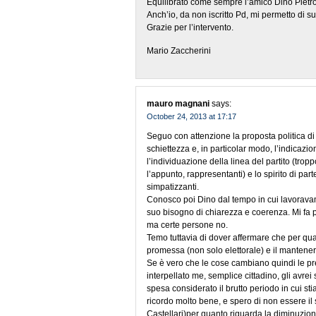
Equilibrato come sempre l’amico Dino Pietro
Anch’io, da non iscritto Pd, mi permetto di
Grazie per l’intervento.
Mario Zaccherini
mauro magnani
says:
October 24, 2013 at 17:17
Seguo con attenzione la proposta politica di
schiettezza e, in particolar modo, l’indicaz
l’individuazione della linea del partito (tro
l’appunto, rappresentanti) e lo spirito di par
simpatizzanti.
Conosco poi Dino dal tempo in cui lavoravam
suo bisogno di chiarezza e coerenza. Mi fa p
ma certe persone no.
Temo tuttavia di dover affermare che per qua
promessa (non solo elettorale) e il mantener
Se è vero che le cose cambiano quindi le p
interpellato me, semplice cittadino, gli avrei
spesa considerato il brutto periodo in cui st
ricordo molto bene, e spero di non essere il 
Castellari)per quanto riguarda la diminuzio