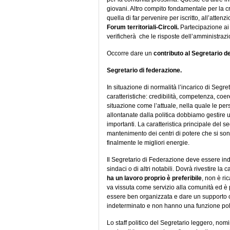
giovani. Altro compito fondamentale per la cr
quella di far pervenire per iscritto, all’atten
Forum territoriali-Circoli.
Partecipazione ai 
verificherà che le risposte dell’amministraz
Occorre dare un
contributo al Segretario d
Segretario di federazione.
In situazione di normalità l’incarico di Seg
caratteristiche: credibilità, competenza, coe
situazione come l’attuale, nella quale le pers
allontanate dalla politica dobbiamo gestire
importanti. La caratteristica principale del s
mantenimento dei centri di potere che si sono
finalmente le migliori energie.
Il Segretario di Federazione deve essere in
sindaci o di altri notabili. Dovrà rivestire
ha un lavoro proprio è preferibile
, non è ri
va vissuta come servizio alla comunità ed è
essere ben organizzata e dare un supporto 
indeterminato e non hanno una funzione poli
Lo staff politico del Segretario leggero, n