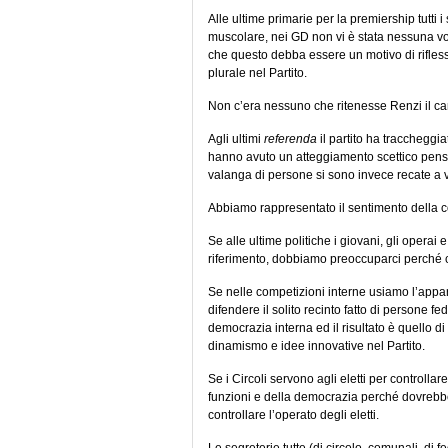
Alle ultime primarie per la premiership tutti 
muscolare, nei GD non vi è stata nessuna voc
che questo debba essere un motivo di rifless
plurale nel Partito.
Non c’era nessuno che ritenesse Renzi il ca
Agli ultimi
referenda
il partito ha traccheggia
hanno avuto un atteggiamento scettico pens
valanga di persone si sono invece recate a v
Abbiamo rappresentato il sentimento della 
Se alle ultime politiche i giovani, gli operai 
riferimento, dobbiamo preoccuparci perché co
Se nelle competizioni interne usiamo l’appara
difendere il solito recinto fatto di persone 
democrazia interna ed il risultato è quello d
dinamismo e idee innovative nel Partito.
Se i Circoli servono agli eletti per controllar
funzioni e della democrazia perché dovrebber
controllare l’operato degli eletti.