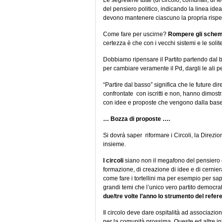
Le segreterie tutte (di circolo, comunali, di
del pensiero politico, indicando la linea idea
devono mantenere ciascuno la propria rispett
Come fare per uscirne?
Rompere gli schem
certezza è che con i vecchi sistemi e le soli
Dobbiamo ripensare il Partito partendo dal 
per cambiare veramente il Pd, dargli le ali p
“Partire dal basso” significa che le future di
confrontate con iscritti e non, hanno dimostr
con idee e proposte che vengono dalla base
… Bozza di proposte ….
Si dovrà saper riformare i Circoli, la Direzi
insieme.
I circoli
siano non il megafono del pensiero ch
formazione, di creazione di idee e di cernier
come fare i tortellini ma per esempio per sa
grandi temi che l’unico vero partito democra
due/tre volte l’anno lo strumento del refere
Il circolo deve dare ospitalità ad associazioni
per la comunità prossima. Queste ed altre i