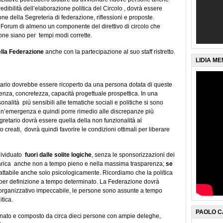
edibilità dell’elaborazione politica del Circolo , dovrà essere
zione della Segreteria di federazione, riflessioni e proposte.
Forum di almeno un componente del direttivo di circolo che
ione siano per tempi modi corrette.
ella Federazione
anche con la partecipazione al suo staff ristretto.
LIDIA M
retario dovrebbe essere ricoperto da una persona dotata di queste
renza, concretezza, capacità progettuale prospettica. In una
onalità più sensibili alle tematiche sociali e politiche si sono
 un’emergenza e quindi porre rimedio alle discrepanze più
egretario dovrà essere quella della non funzionalità al
 creati, dovrà quindi favorire le condizioni ottimali per liberare
dividuato
fuori dalle solite logiche
, senza le sponsorizzazioni dei
 la carica anche non a tempo pieno e nella massima trasparenza;
se
cattabile anche solo psicologicamente. Ricordiamo che la politica
 per definizione a tempo determinato. La Federazione dovrà
organizzativo impeccabile, le persone sono assunte a tempo
tica.
PAOLO C
ominato e composto da circa dieci persone con ampie deleghe,