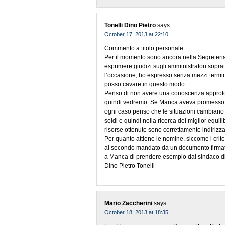
Tonelli Dino Pietro
says:
October 17, 2013 at 22:10
Commento a titolo personale.
Per il momento sono ancora nella Segreteria
esprimere giudizi sugli amministratori soprattu
l’occasione, ho espresso senza mezzi termini
posso cavare in questo modo.
Penso di non avere una conoscenza approfond
quindi vedremo. Se Manca aveva promesso da
ogni caso penso che le situazioni cambiano e
soldi e quindi nella ricerca del miglior equili
risorse ottenute sono correttamente indirizza
Per quanto attiene le nomine, siccome i criter
al secondo mandato da un documento firmato
a Manca di prendere esempio dal sindaco 
Dino Pietro Tonelli
Mario Zaccherini
says:
October 18, 2013 at 18:35