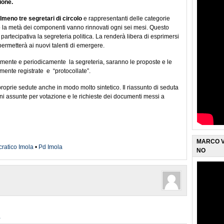
ione.
meno tre segretari di circolo
e rappresentanti delle categorie
la metà dei componenti vanno rinnovati ogni sei mesi. Questo
artecipativa la segreteria politica. La renderà libera di esprimersi
permetterà ai nuovi talenti di emergere.
iamente e periodicamente la segreteria, saranno le proposte e le
emente registrate e “protocollate”.
oprie sedute anche in modo molto sintetico. Il riassunto di seduta
ioni assunte per votazione e le richieste dei documenti messi a
MARCO V
ratico Imola
•
Pd Imola
NO
L