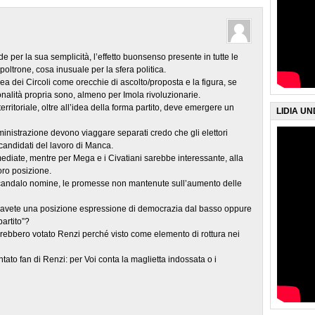
nde per la sua semplicità, l’effetto buonsenso presente in tutte le
poltrone, cosa inusuale per la sfera politica.
ea dei Circoli come orecchie di ascolto/proposta e la figura, se
onalità propria sono, almeno per Imola rivoluzionarie.
ritoriale, oltre all’idea della forma partito, deve emergere un
LIDIA UN
mministrazione devono viaggare separati credo che gli elettori
 candidati del lavoro di Manca.
iate, mentre per Mega e i Civatiani sarebbe interessante, alla
oro posizione.
scandalo nomine, le promesse non mantenute sull’aumento delle
ni, avete una posizione espressione di democrazia dal basso oppure
partito”?
vrebbero votato Renzi perché visto come elemento di rottura nei
ntato fan di Renzi: per Voi conta la maglietta indossata o i